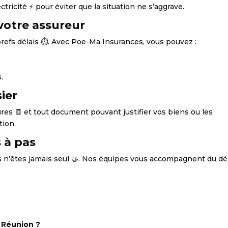
lectricité ⚡ pour éviter que la situation ne s’aggrave.
votre assureur
 brefs délais ⏱️. Avec Poe-Ma Insurances, vous pouvez :
.
ier
res 🧾 et tout document pouvant justifier vos biens ou les
tion.
 à pas
s n’êtes jamais seul 🤝. Nos équipes vous accompagnent du d
 Réunion ?