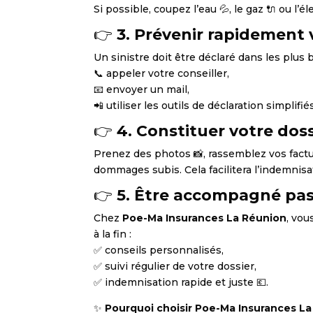
Si possible, coupez l’eau 💦, le gaz 🔌 ou l’é
👉
3. Prévenir rapidement 
Un sinistre doit être déclaré dans les plus
📞 appeler votre conseiller,
📧 envoyer un mail,
📲 utiliser les outils de déclaration simplifiés
👉
4. Constituer votre doss
Prenez des photos 📸, rassemblez vos factu
dommages subis. Cela facilitera l’indemnisa
👉
5. Être accompagné pas
Chez
Poe-Ma Insurances La Réunion
, vou
à la fin :
✅ conseils personnalisés,
✅ suivi régulier de votre dossier,
✅ indemnisation rapide et juste 💶.
✨
Pourquoi choisir Poe-Ma Insurances La