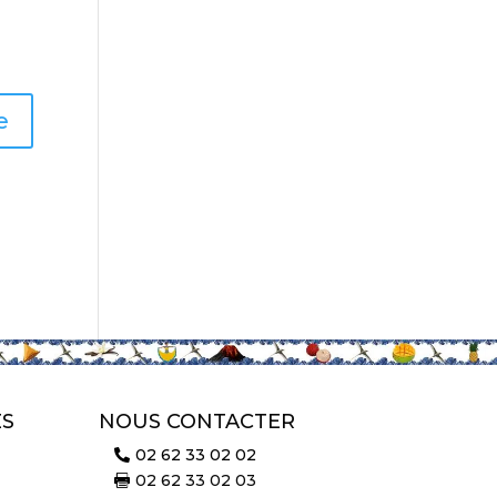
ES
NOUS CONTACTER
02 62 33 02 02

02 62 33 02 03
