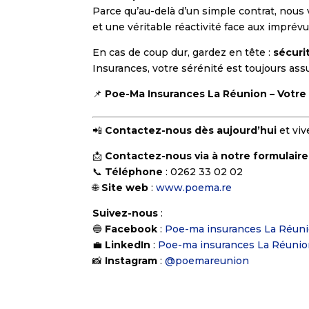
Parce qu’au-delà d’un simple contrat, nous v
et une véritable réactivité face aux imprévu
En cas de coup dur, gardez en tête :
sécuri
Insurances, votre sérénité est toujours assu
📌
Poe-Ma Insurances La Réunion – Votre 
📲
Contactez-nous dès aujourd’hui
et vive
📩
Contactez-nous
via à notre formulaire
📞
Téléphone
: 0262 33 02 02
🌐
Site web
:
www.poema.re
Suivez-nous
:
🔵
Facebook
:
Poe-ma insurances La Réun
💼
LinkedIn
:
Poe-ma insurances La Réuni
📸
Instagram
:
@poemareunion